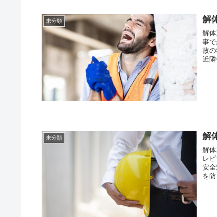
解
未分類
解体
事で
故の
近隣
解
未分類
解体
レビ
安全
を防