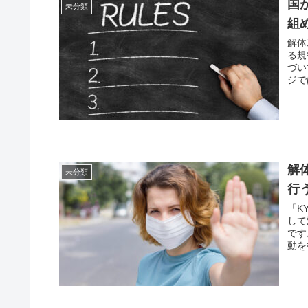
国
未分類
組
解体
る規
づい
ジで
解
未分類
行
「K
して
です
動を