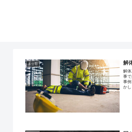
解
未分類
解体
事で
事例
かし