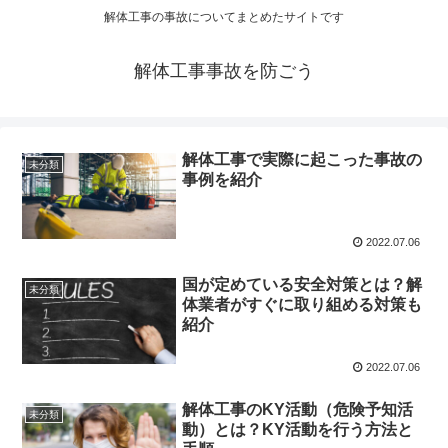
解体工事の事故についてまとめたサイトです
解体工事事故を防ごう
解体工事で実際に起こった事故の
未分類
事例を紹介
2022.07.06
国が定めている安全対策とは？解
未分類
体業者がすぐに取り組める対策も
紹介
2022.07.06
解体工事のKY活動（危険予知活
未分類
動）とは？KY活動を行う方法と